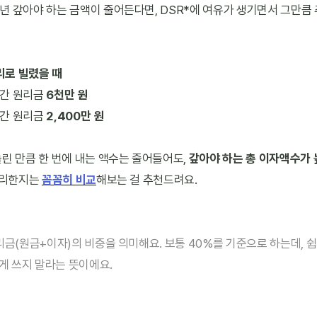
 갚아야 하는 금액이 줄어든다면, DSR*에 여유가 생기면서 그만큼 
금리로 빌렸을 때
간 원리금 
6천만 원
간 원리금 
2,400만 원
린 만큼 한 번에 내는 액수는 줄어들어도, 
갚아야 하는 총 이자액수가
유리한지는 
꼼꼼히 비교
해보는 걸 추천드려요.
리금(원금+이자)의 비중을 의미해요. 보통 40%를 기준으로 하는데, 쉽게
넘게 쓰지 말라는 뜻이에요.